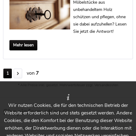
Möbelstücke aus
unbehandeltem Holz
schützen und pflegen, ohne
sie dabei aufzuhellen? Lesen
Sie jetzt die Antwort!
Mehr lesen
von
7
1
* Alle Preise inkl. gesetzl. Mehrwertsteuer zzgl.
Versandkosten
Wir nutzen Cookies, die für den technischen Betrieb der
Shopinformationen
Website erforderlich sind und stets gesetzt werden. Andere
Cookies, die den Komfort bei der Benutzung dieser Website
erhöhen, der Direktwerbung dienen oder die Interaktion mit
anderen Websites und sozialen Netzwerken vereinfachen,