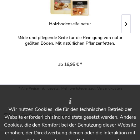
Holzbodenseife natur
Milde und pflegende Seife für die Reinigung von natur
Mi
geölten Böden. Mit natürlichen Pflanzenfetten.
ab 16,95 € *
* Alle Preise inkl. gesetzl. Mehrwertsteuer zzgl.
Versandkosten
Wir nutzen Cookies, die für den technischen Betrieb der
Shopinformationen
Website erforderlich sind und stets gesetzt werden. Andere
Cookies, die den Komfort bei der Benutzung dieser Website
erhöhen, der Direktwerbung dienen oder die Interaktion mit