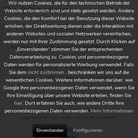
Wir nutzen Cookies, die für den technischen Betrieb der
Shopinformationen
Website erforderlich sind und stets gesetzt werden. Andere
Cookies, die den Komfort bei der Benutzung dieser Website
erhöhen, der Direktwerbung dienen oder die Interaktion mit
anderen Websites und sozialen Netzwerken vereinfachen,
* Alle Preise inkl. gesetzl. Mehrwertsteuer zzgl.
Versandkosten
werden nur mit Ihrer Zustimmung gesetzt. Durch Klicken auf
Anleitungen
Beratungsformular
Datenblätter Inhaltsstoffe
„Einverstanden“ stimmen Sie der entsprechenden
Datenverarbeitung zu. Cookies und personenbezogene
Händlersuche - Finden Sie Ihren Händler vor Ort
Holzpflege
Daten werden für personalisierte Werbung verwendet. Falls
Padkunde
Pflegematrix
Probenservice
Projektsupport
Sie dem
nicht zustimmen
, beschränken wir uns auf die
Trusted Shops
WOCA Informationen
WOCA Ökologie
wesentlichen Cookies. Weitere Informationen darüber, wie
Google Ihre personenbezogenen Daten verwendet, wenn Sie
WOCA Videos
Wocashop-Blog
Ihre Einwilligung über unsere Website erteilen, finden Sie
Hilfe / Support - Wir sind für Sie da
hier
. Dort erfahren Sie auch, wie andere Dritte Ihre
Versand und Zahlungsbedingungen
personenbezogenen Daten verwenden.
Mehr Informationen
Copyright © Bioraum GmbH - Alle Rechte vorbehalten.
Konfigurieren
Einverstanden