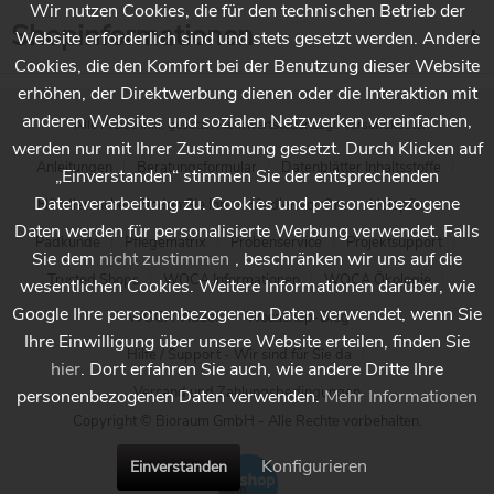
Wir nutzen Cookies, die für den technischen Betrieb der
Shopinformationen
Website erforderlich sind und stets gesetzt werden. Andere
Cookies, die den Komfort bei der Benutzung dieser Website
erhöhen, der Direktwerbung dienen oder die Interaktion mit
anderen Websites und sozialen Netzwerken vereinfachen,
* Alle Preise inkl. gesetzl. Mehrwertsteuer zzgl.
Versandkosten
werden nur mit Ihrer Zustimmung gesetzt. Durch Klicken auf
Anleitungen
Beratungsformular
Datenblätter Inhaltsstoffe
„Einverstanden“ stimmen Sie der entsprechenden
Datenverarbeitung zu. Cookies und personenbezogene
Händlersuche - Finden Sie Ihren Händler vor Ort
Holzpflege
Daten werden für personalisierte Werbung verwendet. Falls
Padkunde
Pflegematrix
Probenservice
Projektsupport
Sie dem
nicht zustimmen
, beschränken wir uns auf die
Trusted Shops
WOCA Informationen
WOCA Ökologie
wesentlichen Cookies. Weitere Informationen darüber, wie
Google Ihre personenbezogenen Daten verwendet, wenn Sie
WOCA Videos
Wocashop-Blog
Ihre Einwilligung über unsere Website erteilen, finden Sie
Hilfe / Support - Wir sind für Sie da
hier
. Dort erfahren Sie auch, wie andere Dritte Ihre
Versand und Zahlungsbedingungen
personenbezogenen Daten verwenden.
Mehr Informationen
Copyright © Bioraum GmbH - Alle Rechte vorbehalten.
Konfigurieren
Einverstanden