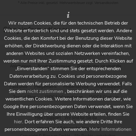
* Alle Preise inkl. gesetzl. Mehrwertsteuer zzgl.
Versandkosten
Wir nutzen Cookies, die für den technischen Betrieb der
Shopinformationen
Website erforderlich sind und stets gesetzt werden. Andere
Cookies, die den Komfort bei der Benutzung dieser Website
erhöhen, der Direktwerbung dienen oder die Interaktion mit
anderen Websites und sozialen Netzwerken vereinfachen,
* Alle Preise inkl. gesetzl. Mehrwertsteuer zzgl.
Versandkosten
werden nur mit Ihrer Zustimmung gesetzt. Durch Klicken auf
Anleitungen
Beratungsformular
Datenblätter Inhaltsstoffe
„Einverstanden“ stimmen Sie der entsprechenden
Datenverarbeitung zu. Cookies und personenbezogene
Händlersuche - Finden Sie Ihren Händler vor Ort
Holzpflege
Daten werden für personalisierte Werbung verwendet. Falls
Padkunde
Pflegematrix
Probenservice
Projektsupport
Sie dem
nicht zustimmen
, beschränken wir uns auf die
Trusted Shops
WOCA Informationen
WOCA Ökologie
wesentlichen Cookies. Weitere Informationen darüber, wie
Google Ihre personenbezogenen Daten verwendet, wenn Sie
WOCA Videos
Wocashop-Blog
Ihre Einwilligung über unsere Website erteilen, finden Sie
Hilfe / Support - Wir sind für Sie da
hier
. Dort erfahren Sie auch, wie andere Dritte Ihre
Versand und Zahlungsbedingungen
personenbezogenen Daten verwenden.
Mehr Informationen