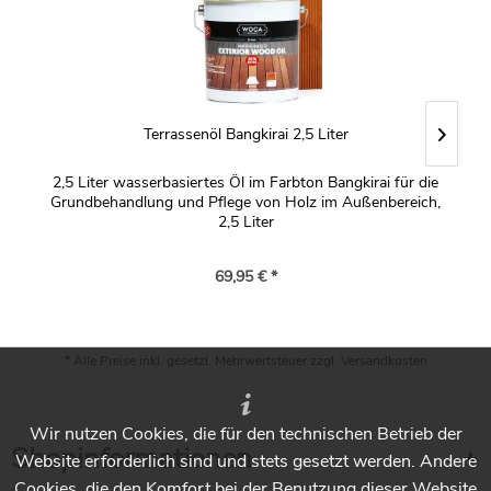
Terrassenöl Bangkirai 2,5 Liter
2,5 Liter wasserbasiertes Öl im Farbton Bangkirai für die
Grundbehandlung und Pflege von Holz im Außenbereich,
2,5 Liter
69,95 € *
* Alle Preise inkl. gesetzl. Mehrwertsteuer zzgl.
Versandkosten
Wir nutzen Cookies, die für den technischen Betrieb der
Shopinformationen
Website erforderlich sind und stets gesetzt werden. Andere
Cookies, die den Komfort bei der Benutzung dieser Website