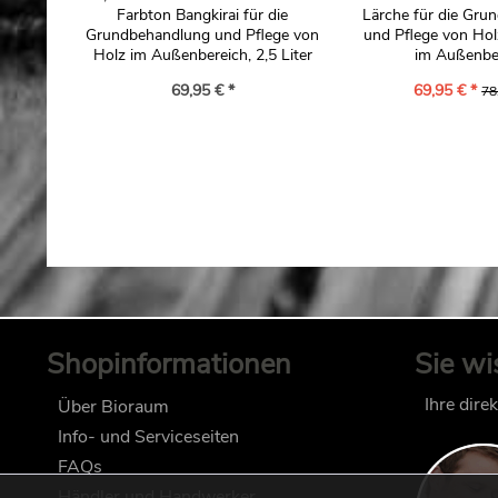
Farbton Bangkirai für die
Lärche für die Gru
Grundbehandlung und Pflege von
und Pflege von Hol
Holz im Außenbereich, 2,5 Liter
im Außenber
69,95 € *
69,95 € *
78
Shopinformationen
Sie wi
Ihre dire
Über Bioraum
Info- und Serviceseiten
FAQs
Händler und Handwerker