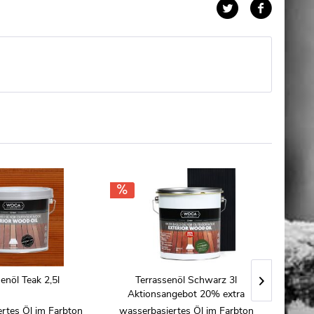
enöl Teak 2,5l
Terrassenöl Schwarz 3l
Aktionsangebot 20% extra
rtes Öl im Farbton
wasserbasiertes Öl im Farbton
wasse