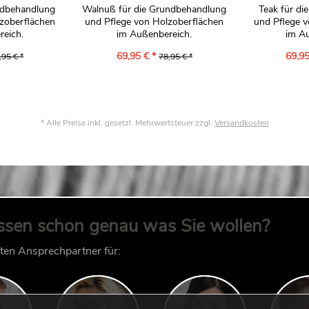
ndbehandlung
Walnuß für die Grundbehandlung
Teak für d
zoberflächen
und Pflege von Holzoberflächen
und Pflege 
eich.
im Außenbereich.
im A
69,95 € *
69,95
,95 € *
78,95 € *
* Alle Preise inkl. gesetzl. Mehrwertsteuer zzgl.
Versandkosten
ssen schon genau was Sie wollen?
kten Ansprechpartner für: