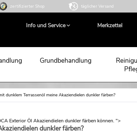
zertifizierter Shop
täglicher Versand
Info und Service
Merkzettel
andlung
Grundbehandlung
Reinig
Pfle
mit dunklem Terrassenöl meine Akaziendielen dunkler färben?
CA Exterior Öl Akaziendielen dunkler färben können. ">
Akaziendielen dunkler färben?