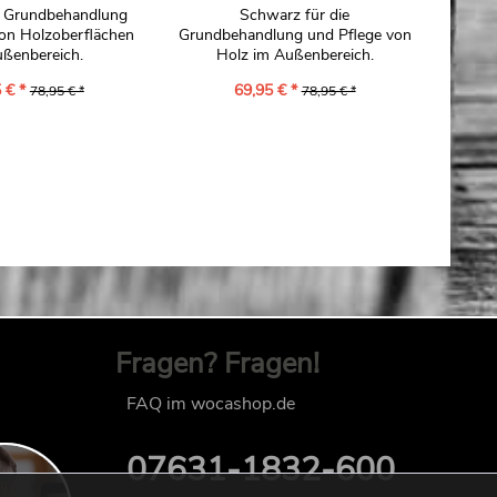
ie Grundbehandlung
Schwarz für die
von Holzoberflächen
Grundbehandlung und Pflege von
Grundb
ußenbereich.
Holz im Außenbereich.
H
 € *
69,95 € *
78,95 € *
78,95 € *
Fragen? Fragen!
FAQ im wocashop.de
07631-1832-600