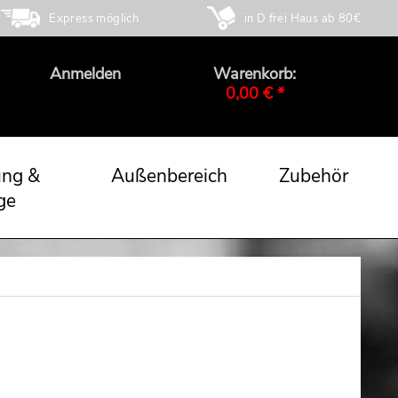
Express möglich
in D frei Haus ab 80€
Anmelden
Warenkorb:
0,00 € *
ung &
Außenbereich
Zubehör
ge