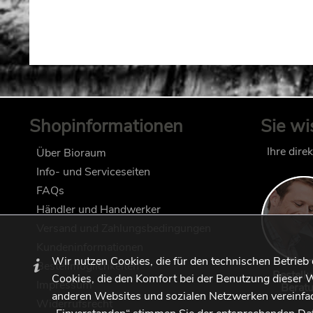
Shopinformationen
Sie wi
Ihre dire
Über Bioraum
Info- und Serviceseiten
FAQs
Händler und Handwerker
Versand und Zahlungsbedingungen
Kundeninformationen
Wir nutzen Cookies, die für den technischen Betrieb
Bestellmöglichkeiten
Bestell
Cookies, die den Komfort bei der Benutzung dieser W
Impressum
Berat
anderen Websites und sozialen Netzwerken vereinfac
Widerrufsrecht