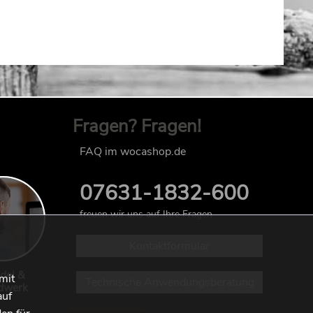
Fragen? Fragen!
FAQ im wocashop.de
07631-1832-600
freuen wir uns auf Ihre Fragen
Kontaktformular
del &
mit
Technische Anwendungsberatung
dwerk
auf