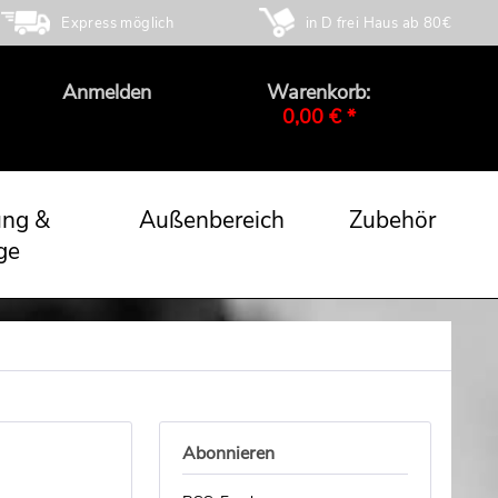
Express möglich
in D frei Haus ab 80€
Anmelden
Warenkorb:
0,00 € *
ung &
Außenbereich
Zubehör
ge
Abonnieren