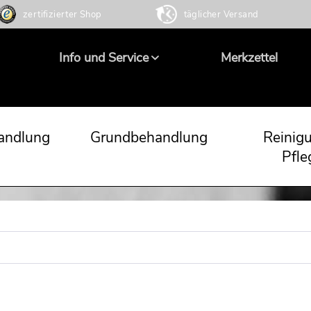
zertifizierter Shop
täglicher Versand
Info und Service
Merkzettel
andlung
Grundbehandlung
Reinig
Pfle