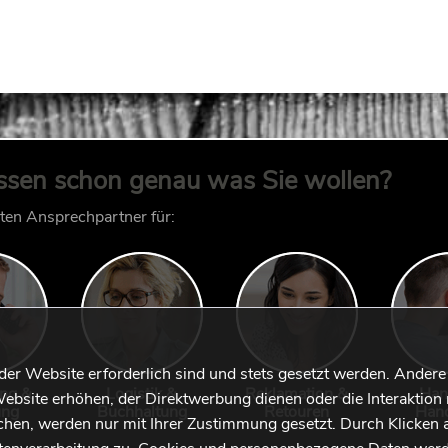
ssen schon genau was Sie wollen?
kten Ansprechpartner für:
 der Website erforderlich sind und stets gesetzt werden. Andere
ung &
Logistik &
Reklamation &
Han
ebsite erhöhen, der Direktwerbung dienen oder die Interaktion 
ung
Buchhaltung
Retouren
Han
hen, werden nur mit Ihrer Zustimmung gesetzt. Durch Klicken 