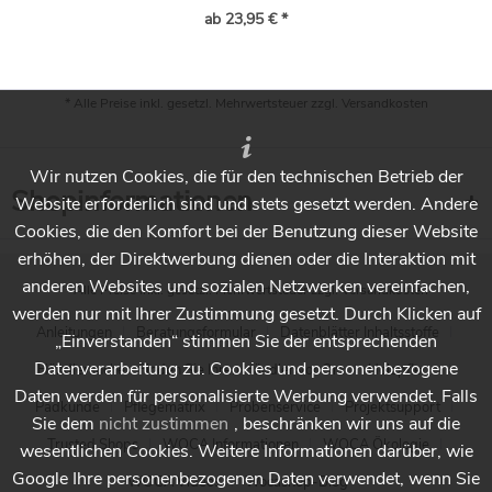
ab 23,95 € *
* Alle Preise inkl. gesetzl. Mehrwertsteuer zzgl.
Versandkosten
Wir nutzen Cookies, die für den technischen Betrieb der
Shopinformationen
Website erforderlich sind und stets gesetzt werden. Andere
Cookies, die den Komfort bei der Benutzung dieser Website
erhöhen, der Direktwerbung dienen oder die Interaktion mit
anderen Websites und sozialen Netzwerken vereinfachen,
* Alle Preise inkl. gesetzl. Mehrwertsteuer zzgl.
Versandkosten
werden nur mit Ihrer Zustimmung gesetzt. Durch Klicken auf
Anleitungen
Beratungsformular
Datenblätter Inhaltsstoffe
„Einverstanden“ stimmen Sie der entsprechenden
Datenverarbeitung zu. Cookies und personenbezogene
Händlersuche - Finden Sie Ihren Händler vor Ort
Holzpflege
Daten werden für personalisierte Werbung verwendet. Falls
Padkunde
Pflegematrix
Probenservice
Projektsupport
Sie dem
nicht zustimmen
, beschränken wir uns auf die
Trusted Shops
WOCA Informationen
WOCA Ökologie
wesentlichen Cookies. Weitere Informationen darüber, wie
Google Ihre personenbezogenen Daten verwendet, wenn Sie
WOCA Videos
Wocashop-Blog