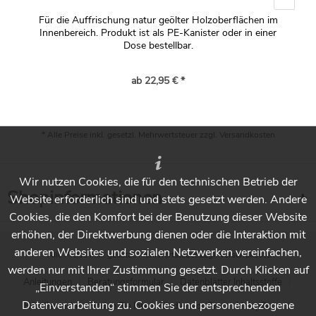
Für die Auffrischung natur geölter Holzoberflächen im
Innenbereich. Produkt ist als PE-Kanister oder in einer
Dose bestellbar.
ab 22,95 € *
* Alle Preise inkl. gesetzl. Mehrwertsteuer zzgl.
Versandkosten
Wir nutzen Cookies, die für den technischen Betrieb der
Shopinformationen
Website erforderlich sind und stets gesetzt werden. Andere
Cookies, die den Komfort bei der Benutzung dieser Website
erhöhen, der Direktwerbung dienen oder die Interaktion mit
anderen Websites und sozialen Netzwerken vereinfachen,
* Alle Preise inkl. gesetzl. Mehrwertsteuer zzgl.
Versandkosten
werden nur mit Ihrer Zustimmung gesetzt. Durch Klicken auf
Anleitungen
Beratungsformular
Datenblätter Inhaltsstoffe
„Einverstanden“ stimmen Sie der entsprechenden
Datenverarbeitung zu. Cookies und personenbezogene
Händlersuche - Finden Sie Ihren Händler vor Ort
Holzpflege