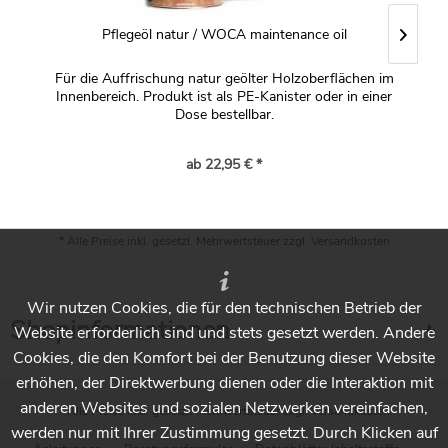
Pflegeöl natur / WOCA maintenance oil
Für die Auffrischung natur geölter Holzoberflächen im
Innenbereich. Produkt ist als PE-Kanister oder in einer
Dose bestellbar.
ab 22,95 € *
* Alle Preise inkl. gesetzl. Mehrwertsteuer zzgl.
Versandkosten
Wir nutzen Cookies, die für den technischen Betrieb der
Shopinformationen
Website erforderlich sind und stets gesetzt werden. Andere
Cookies, die den Komfort bei der Benutzung dieser Website
erhöhen, der Direktwerbung dienen oder die Interaktion mit
anderen Websites und sozialen Netzwerken vereinfachen,
* Alle Preise inkl. gesetzl. Mehrwertsteuer zzgl.
Versandkosten
werden nur mit Ihrer Zustimmung gesetzt. Durch Klicken auf