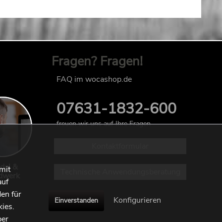
Fragen? Fragen!
FAQ im wocashop.de
07631-1832-600
freuen wir uns auf Ihre Fragen
Kontaktformular
del &
mit
Technische Anwendungsberatung
dwerk
auf
en für
Konfigurieren
Einverstanden
kies.
ber