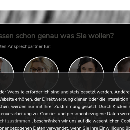
ssen schon genau was Sie wollen?
kten Ansprechpartner für:
 der Website erforderlich sind und stets gesetzt werden. Andere
ung &
Logistik &
Reklamation &
Han
ebsite erhöhen, der Direktwerbung dienen oder die Interaktion 
ung
Buchhaltung
Retouren
Han
hen, werden nur mit Ihrer Zustimmung gesetzt. Durch Klicken 
tenverarbeitung zu. Cookies und personenbezogene Daten werd
Geschäftsleitung
|
Media
|
Lager
|
Jobs
icht zustimmen
, beschränken wir uns auf die wesentlichen Coo
sonenbezogenen Daten verwendet, wenn Sie Ihre Einwilligung ü