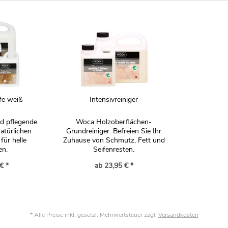
fe weiß
Intensivreiniger
nd pflegende
Woca Holzoberflächen-
atürlichen
Grundreiniger: Befreien Sie Ihr
für helle
Zuhause von Schmutz, Fett und
en.
Seifenresten.
€ *
ab 23,95 € *
* Alle Preise inkl. gesetzl. Mehrwertsteuer zzgl.
Versandkosten