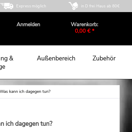
Express möglich
in D frei Haus ab 80€
Anmelden
Warenkorb:
0,00 € *
ung &
Außenbereich
Zubehör
ge
. Was kann ich dagegen tun?
nn ich dagegen tun?