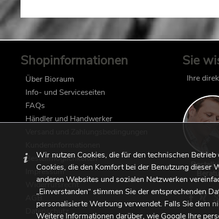
Shopinformationen
Sie wi
Ihre dire
Über Bioraum
Info- und Serviceseiten
FAQs
Händler und Handwerker
Versand und Zahlungsbedingungen
Kundeninformationen
Wir nutzen Cookies, die für den technischen Betrieb
Bestellmöglichkeiten
Bestell
Cookies, die den Komfort bei der Benutzung dieser W
Impressum
Berat
anderen Websites und sozialen Netzwerken vereinfac
Widerrufsrecht
„Einverstanden“ stimmen Sie der entsprechenden Da
AGB
personalisierte Werbung verwendet. Falls Sie dem
n
Datenschutz
Weitere Informationen darüber, wie Google Ihre per