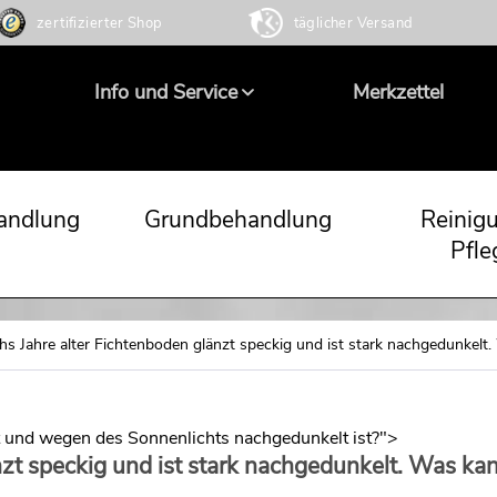
zertifizierter Shop
täglicher Versand
Info und Service
Merkzettel
andlung
Grundbehandlung
Reinig
Pfle
hs Jahre alter Fichtenboden glänzt speckig und ist stark nachgedunkelt
t und wegen des Sonnenlichts nachgedunkelt ist?">
nzt speckig und ist stark nachgedunkelt. Was ka