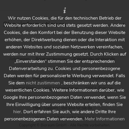
Wir nutzen Cookies, die für den technischen Betrieb der
Shopinformationen
Website erforderlich sind und stets gesetzt werden. Andere
Cookies, die den Komfort bei der Benutzung dieser Website
erhöhen, der Direktwerbung dienen oder die Interaktion mit
anderen Websites und sozialen Netzwerken vereinfachen,
* Alle Preise inkl. gesetzl. Mehrwertsteuer zzgl.
Versandkosten
werden nur mit Ihrer Zustimmung gesetzt. Durch Klicken auf
Anleitungen
Beratungsformular
Datenblätter Inhaltsstoffe
„Einverstanden“ stimmen Sie der entsprechenden
Datenverarbeitung zu. Cookies und personenbezogene
Händlersuche - Finden Sie Ihren Händler vor Ort
Holzpflege
Daten werden für personalisierte Werbung verwendet. Falls
Padkunde
Pflegematrix
Probenservice
Projektsupport
Sie dem
nicht zustimmen
, beschränken wir uns auf die
Trusted Shops
WOCA Informationen
WOCA Ökologie
wesentlichen Cookies. Weitere Informationen darüber, wie
Google Ihre personenbezogenen Daten verwendet, wenn Sie
WOCA Videos
Wocashop-Blog
Ihre Einwilligung über unsere Website erteilen, finden Sie
Hilfe / Support - Wir sind für Sie da
hier
. Dort erfahren Sie auch, wie andere Dritte Ihre
Versand und Zahlungsbedingungen
personenbezogenen Daten verwenden.
Mehr Informationen
Copyright © Bioraum GmbH - Alle Rechte vorbehalten.