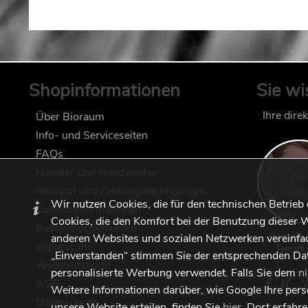
Shopinformationen
Sie wi
Ihre dire
Über Bioraum
Info- und Serviceseiten
FAQs
Händler und Handwerker
Versand und Zahlungsbedingungen
Wir nutzen Cookies, die für den technischen Betrieb
Kundeninformationen
Cookies, die den Komfort bei der Benutzung dieser W
Bestellmöglichkeiten
Bestell
anderen Websites und sozialen Netzwerken vereinfac
Impressum
Berat
„Einverstanden“ stimmen Sie der entsprechenden Da
Widerrufsrecht
personalisierte Werbung verwendet. Falls Sie dem
n
AGB
Weitere Informationen darüber, wie Google Ihre per
Datenschutz
unsere Website erteilen, finden Sie
hier
. Dort erfahr