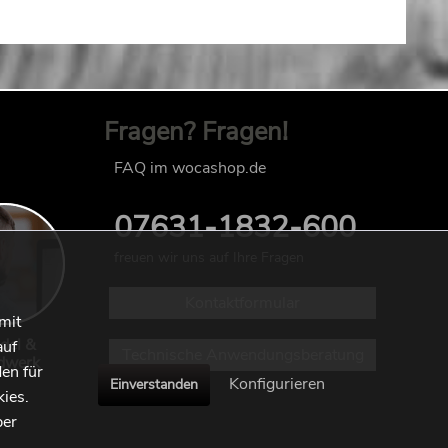
Fragen? Fragen!
FAQ im wocashop.de
07631-1832-600
freuen wir uns auf Ihre Fragen
Kontaktformular
mit
del &
auf
Technische Anwendungsberatung
dwerk
en für
Konfigurieren
Einverstanden
kies.
ber