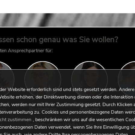
ssen schon genau was Sie wollen?
kten Ansprechpartner für:
 der Website erforderlich sind und stets gesetzt werden. Andere
ebsite erhöhen, der Direktwerbung dienen oder die Interaktion 
ung &
Logistik &
Reklamation &
Han
hen, werden nur mit Ihrer Zustimmung gesetzt. Durch Klicken 
ung
Buchhaltung
Retouren
Han
tenverarbeitung zu. Cookies und personenbezogene Daten werd
icht zustimmen
, beschränken wir uns auf die wesentlichen Coo
Geschäftsleitung
|
Media
|
Lager
|
Jobs
sonenbezogenen Daten verwendet, wenn Sie Ihre Einwilligung ü
en Sie auch, wie andere Dritte Ihre personenbezogenen Daten