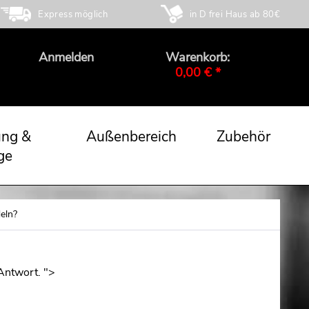
Express möglich
in D frei Haus ab 80€
Anmelden
Warenkorb:
0,00 € *
ung &
Außenbereich
Zubehör
ge
eln?
 Antwort. ">