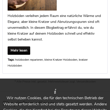
Holzböden verleihen jedem Raum eine natürliche Wärme und
Eleganz, aber kleine Kratzer und Abnutzungsspuren sind oft
unvermeidlich. In diesem Blogbeitrag erfährst du, wie du
kleine Kratzer auf deinem Holzboden schnell und effektiv
selbst beheben kannst.
Mehr lesen
Tags:
holzboden reparieren
,
kleine Kratzer Holzboden
,
kratzer
Holzböden
* Alle Preise inkl. gesetzl. Mehrwertsteuer zzgl.
Versandkosten
Wir nutzen Cookies, die für den technischen Betrieb der
Shopinformationen
Website erforderlich sind und stets gesetzt werden. Andere