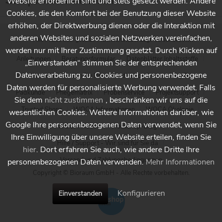
Website erforderlich sind und stets gesetzt werden. Andere
Cookies, die den Komfort bei der Benutzung dieser Website
erhöhen, der Direktwerbung dienen oder die Interaktion mit
anderen Websites und sozialen Netzwerken vereinfachen,
* Alle Preise inkl. gesetzl. Mehrwertsteuer zzgl.
Versandkosten
werden nur mit Ihrer Zustimmung gesetzt. Durch Klicken auf
Anleitungen
Beratungsformular
Datenblätter Inhaltsstoffe
„Einverstanden“ stimmen Sie der entsprechenden
Datenverarbeitung zu. Cookies und personenbezogene
Händlersuche - Finden Sie Ihren Händler vor Ort
Holzpflege
Daten werden für personalisierte Werbung verwendet. Falls
Padkunde
Pflegematrix
Probenservice
Projektsupport
Sie dem
nicht zustimmen
, beschränken wir uns auf die
Trusted Shops
WOCA Informationen
WOCA Ökologie
wesentlichen Cookies. Weitere Informationen darüber, wie
Google Ihre personenbezogenen Daten verwendet, wenn Sie
WOCA Videos
Wocashop-Blog
Ihre Einwilligung über unsere Website erteilen, finden Sie
Hilfe / Support - Wir sind für Sie da
hier
. Dort erfahren Sie auch, wie andere Dritte Ihre
Versand und Zahlungsbedingungen
personenbezogenen Daten verwenden.
Mehr Informationen
Copyright © Bioraum GmbH - Alle Rechte vorbehalten.
Konfigurieren
Einverstanden