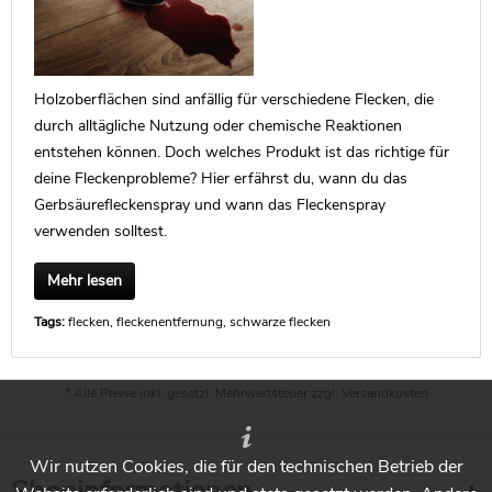
Holzoberflächen sind anfällig für verschiedene Flecken, die
durch alltägliche Nutzung oder chemische Reaktionen
entstehen können. Doch welches Produkt ist das richtige für
deine Fleckenprobleme? Hier erfährst du, wann du das
Gerbsäurefleckenspray und wann das Fleckenspray
verwenden solltest.
Mehr lesen
Tags:
flecken
,
fleckenentfernung
,
schwarze flecken
* Alle Preise inkl. gesetzl. Mehrwertsteuer zzgl.
Versandkosten
Wir nutzen Cookies, die für den technischen Betrieb der
Shopinformationen