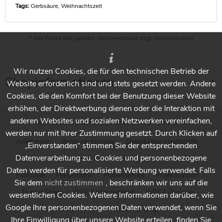
Tags:
Gerbsäure
,
Weihnachtszeit
* Alle Preise inkl. gesetzl. Mehrwertsteuer zzgl.
Versandkosten
Wir nutzen Cookies, die für den technischen Betrieb der
Shopinformationen
Website erforderlich sind und stets gesetzt werden. Andere
Cookies, die den Komfort bei der Benutzung dieser Website
erhöhen, der Direktwerbung dienen oder die Interaktion mit
anderen Websites und sozialen Netzwerken vereinfachen,
* Alle Preise inkl. gesetzl. Mehrwertsteuer zzgl.
Versandkosten
werden nur mit Ihrer Zustimmung gesetzt. Durch Klicken auf
Anleitungen
Beratungsformular
Datenblätter Inhaltsstoffe
„Einverstanden“ stimmen Sie der entsprechenden
Datenverarbeitung zu. Cookies und personenbezogene
Händlersuche - Finden Sie Ihren Händler vor Ort
Holzpflege
Daten werden für personalisierte Werbung verwendet. Falls
Padkunde
Pflegematrix
Probenservice
Projektsupport
Sie dem
nicht zustimmen
, beschränken wir uns auf die
Trusted Shops
WOCA Informationen
WOCA Ökologie
wesentlichen Cookies. Weitere Informationen darüber, wie
Google Ihre personenbezogenen Daten verwendet, wenn Sie
WOCA Videos
Wocashop-Blog
Ihre Einwilligung über unsere Website erteilen, finden Sie