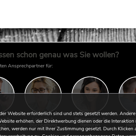
ssen schon genau was Sie wollen?
kten Ansprechpartner für:
 der Website erforderlich sind und stets gesetzt werden. Andere
ung &
Logistik &
Reklamation &
Han
ebsite erhöhen, der Direktwerbung dienen oder die Interaktion 
ung
Buchhaltung
Retouren
Han
hen, werden nur mit Ihrer Zustimmung gesetzt. Durch Klicken 