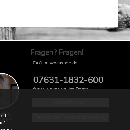
Fragen? Fragen!
FAQ im wocashop.de
07631-1832-600
freuen wir uns auf Ihre Fragen
Kontaktformular
del &
mit
Technische Anwendungsberatung
dwerk
auf