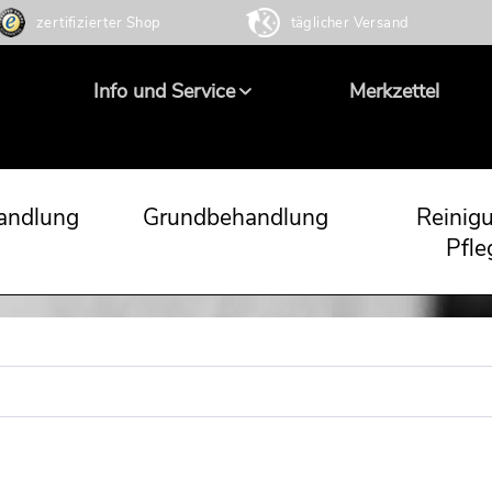
zertifizierter Shop
täglicher Versand
Info und Service
Merkzettel
andlung
Grundbehandlung
Reinig
Pfle