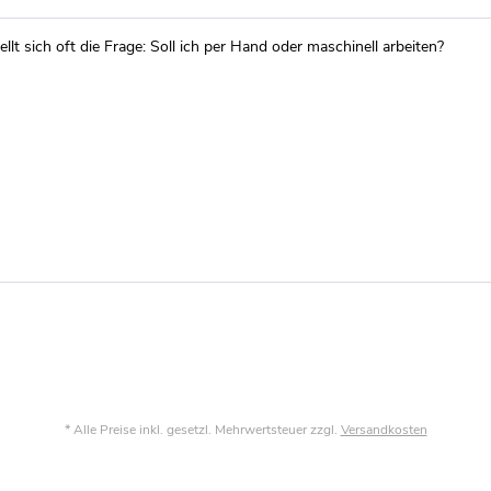
ellt sich oft die Frage: Soll ich per Hand oder maschinell arbeiten?
* Alle Preise inkl. gesetzl. Mehrwertsteuer zzgl.
Versandkosten