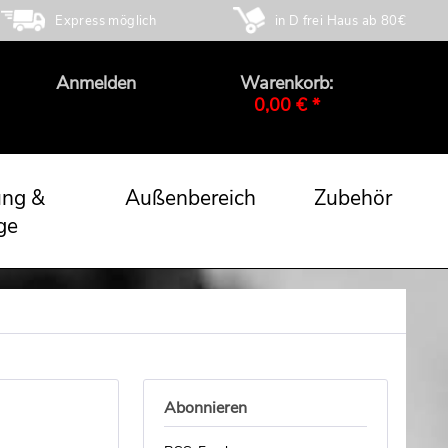
Express möglich
in D frei Haus ab 80€
Anmelden
Warenkorb:
0,00 € *
ung &
Außenbereich
Zubehör
ge
Abonnieren