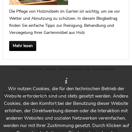
Die Pflege von Holzmöbeln im Garten ist wichtig, um sie vor
Wetter und Abnutzung zu schützen. In diesem Blogbeitrag
finden Sie einfache Tipps zur Reinigung, Behandlung und
Versiegelung Ihrer Gartenmöbel aus Holz
Mehr lesen
* Alle Preise inkl. gesetzl. Mehrwertsteuer zzgl.
Versandkosten
Wir nutzen Cookies, die für den technischen Betrieb der
Shopinformationen
Website erforderlich sind und stets gesetzt werden. Andere
Cookies, die den Komfort bei der Benutzung dieser Website
erhöhen, der Direktwerbung dienen oder die Interaktion mit
anderen Websites und sozialen Netzwerken vereinfachen,
* Alle Preise inkl. gesetzl. Mehrwertsteuer zzgl.
Versandkosten
werden nur mit Ihrer Zustimmung gesetzt. Durch Klicken auf
Anleitungen
Beratungsformular
Datenblätter Inhaltsstoffe