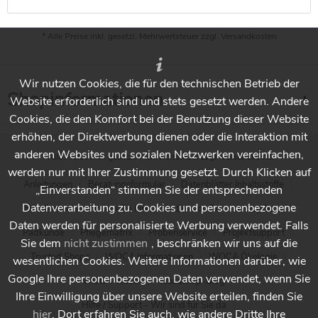
* Alle Preise inkl. gesetzl. Mehrwertsteuer zzgl.
Versandkosten
Wir nutzen Cookies, die für den technischen Betrieb der
Shopinformationen
Website erforderlich sind und stets gesetzt werden. Andere
Cookies, die den Komfort bei der Benutzung dieser Website
erhöhen, der Direktwerbung dienen oder die Interaktion mit
anderen Websites und sozialen Netzwerken vereinfachen,
* Alle Preise inkl. gesetzl. Mehrwertsteuer zzgl.
Versandkosten
werden nur mit Ihrer Zustimmung gesetzt. Durch Klicken auf
Anleitungen
Beratungsformular
Datenblätter Inhaltsstoffe
„Einverstanden“ stimmen Sie der entsprechenden
Datenverarbeitung zu. Cookies und personenbezogene
Händlersuche - Finden Sie Ihren Händler vor Ort
Holzpflege
Daten werden für personalisierte Werbung verwendet. Falls
Padkunde
Pflegematrix
Probenservice
Projektsupport
Sie dem
nicht zustimmen
, beschränken wir uns auf die
Trusted Shops
WOCA Informationen
WOCA Ökologie
wesentlichen Cookies. Weitere Informationen darüber, wie
Google Ihre personenbezogenen Daten verwendet, wenn Sie
WOCA Videos
Wocashop-Blog
Ihre Einwilligung über unsere Website erteilen, finden Sie
Hilfe / Support - Wir sind für Sie da
hier
. Dort erfahren Sie auch, wie andere Dritte Ihre