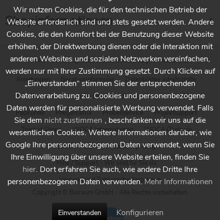
Wir nutzen Cookies, die für den technischen Betrieb der
Shopinformationen
Website erforderlich sind und stets gesetzt werden. Andere
Cookies, die den Komfort bei der Benutzung dieser Website
erhöhen, der Direktwerbung dienen oder die Interaktion mit
anderen Websites und sozialen Netzwerken vereinfachen,
* Alle Preise inkl. gesetzl. Mehrwertsteuer zzgl.
Versandkosten
werden nur mit Ihrer Zustimmung gesetzt. Durch Klicken auf
Anleitungen
Beratungsformular
Datenblätter Inhaltsstoffe
„Einverstanden“ stimmen Sie der entsprechenden
Datenverarbeitung zu. Cookies und personenbezogene
Händlersuche - Finden Sie Ihren Händler vor Ort
Holzpflege
Daten werden für personalisierte Werbung verwendet. Falls
Padkunde
Pflegematrix
Probenservice
Projektsupport
Sie dem
nicht zustimmen
, beschränken wir uns auf die
Trusted Shops
WOCA Informationen
WOCA Ökologie
wesentlichen Cookies. Weitere Informationen darüber, wie
Google Ihre personenbezogenen Daten verwendet, wenn Sie
WOCA Videos
Wocashop-Blog
Ihre Einwilligung über unsere Website erteilen, finden Sie
Hilfe / Support - Wir sind für Sie da
hier
. Dort erfahren Sie auch, wie andere Dritte Ihre
Versand und Zahlungsbedingungen
personenbezogenen Daten verwenden.
Mehr Informationen
Copyright © Bioraum GmbH - Alle Rechte vorbehalten.
Konfigurieren
Einverstanden