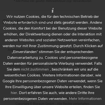
* Alle Preise inkl. gesetzl. Mehrwertsteuer zzgl.
Versandkosten
Wir nutzen Cookies, die für den technischen Betrieb der
Shopinformationen
Website erforderlich sind und stets gesetzt werden. Andere
Cookies, die den Komfort bei der Benutzung dieser Website
erhöhen, der Direktwerbung dienen oder die Interaktion mit
anderen Websites und sozialen Netzwerken vereinfachen,
* Alle Preise inkl. gesetzl. Mehrwertsteuer zzgl.
Versandkosten
werden nur mit Ihrer Zustimmung gesetzt. Durch Klicken auf
Anleitungen
Beratungsformular
Datenblätter Inhaltsstoffe
„Einverstanden“ stimmen Sie der entsprechenden
Datenverarbeitung zu. Cookies und personenbezogene
Händlersuche - Finden Sie Ihren Händler vor Ort
Holzpflege
Daten werden für personalisierte Werbung verwendet. Falls
Padkunde
Pflegematrix
Probenservice
Projektsupport
Sie dem
nicht zustimmen
, beschränken wir uns auf die
Trusted Shops
WOCA Informationen
WOCA Ökologie
wesentlichen Cookies. Weitere Informationen darüber, wie
Google Ihre personenbezogenen Daten verwendet, wenn Sie
WOCA Videos
Wocashop-Blog
Ihre Einwilligung über unsere Website erteilen, finden Sie
Hilfe / Support - Wir sind für Sie da
hier
. Dort erfahren Sie auch, wie andere Dritte Ihre
Versand und Zahlungsbedingungen
personenbezogenen Daten verwenden.
Mehr Informationen
Copyright © Bioraum GmbH - Alle Rechte vorbehalten.