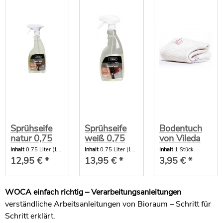
Sprühseife
Sprühseife
Bodentuch
natur 0,75
weiß 0,75
von Vileda
Liter
Liter
Inhalt
0.75 Liter
(17,27 € * / 1 Liter)
Inhalt
0.75 Liter
(18,60 € * / 1 Liter)
Inhalt
1 Stück
12,95 € *
13,95 € *
3,95 € *
WOCA einfach richtig – Verarbeitungsanleitungen
verständliche Arbeitsanleitungen von Bioraum – Schritt für
Schritt erklärt.