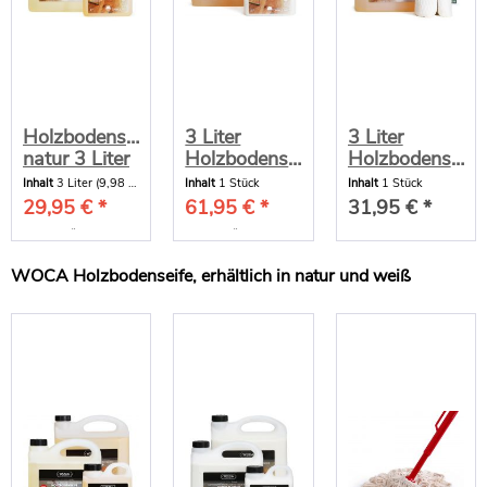
Holzbodenseife
3 Liter
3 Liter
natur 3 Liter
Holzbodenseife
Holzbodenseife
20% extra
natur mit
natur mit
Inhalt
3 Liter
(9,98 € * / 1 Liter)
Inhalt
1 Stück
Inhalt
1 Stück
Ölrefresher
Bodentuch
29,95 € *
61,95 € *
31,95 € *
(1...
35,95 € *
69,49 € *
WOCA Holzbodenseife, erhältlich in natur und weiß