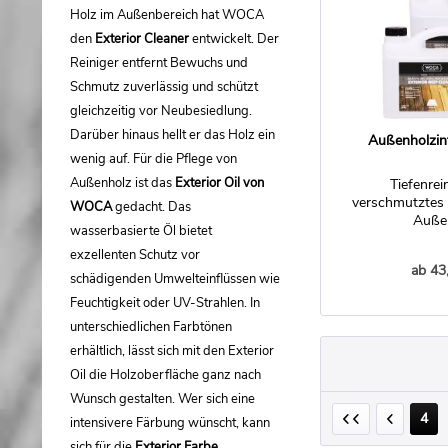
Holz im Außenbereich hat WOCA
den
Exterior Cleaner
entwickelt. Der
Reiniger entfernt Bewuchs und
Schmutz zuverlässig und schützt
gleichzeitig vor Neubesiedlung.
Darüber hinaus hellt er das Holz ein
Außenholzint
wenig auf. Für die Pflege von
Außenholz ist das
Exterior Oil von
Tiefenrei
verschmutztes 
WOCA
gedacht. Das
Auße
wasserbasierte Öl bietet
exzellenten Schutz vor
ab 43
schädigenden Umwelteinflüssen wie
Feuchtigkeit oder UV-Strahlen. In
unterschiedlichen Farbtönen
erhältlich, lässt sich mit den Exterior
Oil die Holzoberfläche ganz nach
Wunsch gestalten. Wer sich eine
4
intensivere Färbung wünscht, kann
sich für die
Exterior Farbe