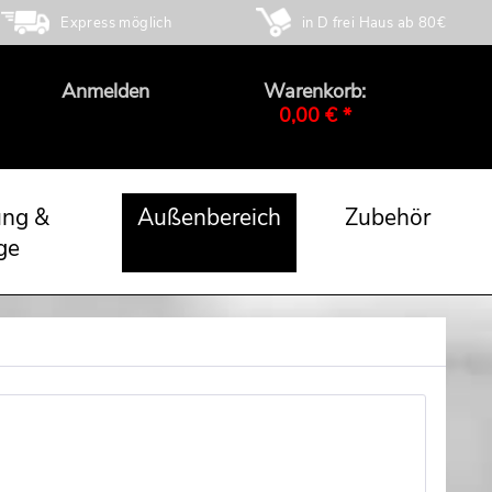
Express möglich
in D frei Haus ab 80€
Anmelden
Warenkorb:
0,00 € *
ung &
Außenbereich
Zubehör
ge