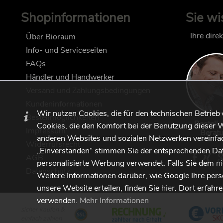
Shopinformationen
Sie wi
Ihre dire
Über Bioraum
Info- und Serviceseiten
FAQs
Händler und Handwerker
Versand und Zahlungsbedingungen
Kundeninformationen
Wir nutzen Cookies, die für den technischen Betrieb
Bestellmöglichkeiten
Bestell
Cookies, die den Komfort bei der Benutzung dieser W
Impressum
Berat
anderen Websites und sozialen Netzwerken vereinfac
Widerrufsrecht
„Einverstanden“ stimmen Sie der entsprechenden Da
AGB
personalisierte Werbung verwendet. Falls Sie dem
n
Datenschutz
Weitere Informationen darüber, wie Google Ihre per
unsere Website erteilen, finden Sie
hier
. Dort erfahr
verwenden.
Mehr Informationen
sicher kaufen &
einfach zahlen