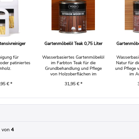
ensivreiniger
Gartenmöbelöl Teak 0,75 Liter
Gartenmöbel
nigung für
Wasserbasiertes Gartenmöbelöl
Wasserbasi
oder patiniertes
im Farbton Teak für die
Natur für 
nholz.
Grundbehandlung und Pflege
und Pflege 
von Holzoberflächen im
im A
Außenbereich.
,95 € *
31,95 € *
von
4