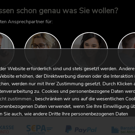
ssen schon genau was Sie wollen?
kten Ansprechpartner für:
 der Website erforderlich sind und stets gesetzt werden. Andere
ung &
Logistik &
Reklamation &
Han
ebsite erhöhen, der Direktwerbung dienen oder die Interaktion 
ung
Buchhaltung
Retouren
Han
hen, werden nur mit Ihrer Zustimmung gesetzt. Durch Klicken 
tenverarbeitung zu. Cookies und personenbezogene Daten werd
Geschäftsleitung
|
Media
|
Lager
|
Jobs
icht zustimmen
, beschränken wir uns auf die wesentlichen Coo
sonenbezogenen Daten verwendet, wenn Sie Ihre Einwilligung ü
en Sie auch, wie andere Dritte Ihre personenbezogenen Daten