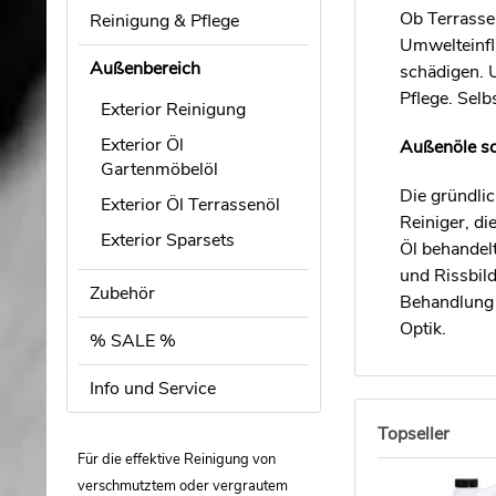
Ob Terrasse
Reinigung & Pflege
Umwelteinfl
Außenbereich
schädigen. 
Pflege. Sel
Exterior Reinigung
Exterior Öl
Außenöle sc
Gartenmöbelöl
Die gründlic
Exterior Öl Terrassenöl
Reiniger, d
Exterior Sparsets
Öl behandel
und Rissbil
Zubehör
Behandlung 
Optik.
% SALE %
Info und Service
Topseller
Für die effektive Reinigung von
verschmutztem oder vergrautem