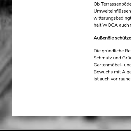
Ob Terrassenböden
Umwelteinflüssen 
witterungsbedingt
hält WOCA auch f
Außenöle schütze
Die gründliche Rei
Schmutz und Grünb
Gartenmöbel- und 
Bewuchs mit Algen
ist auch vor rauh