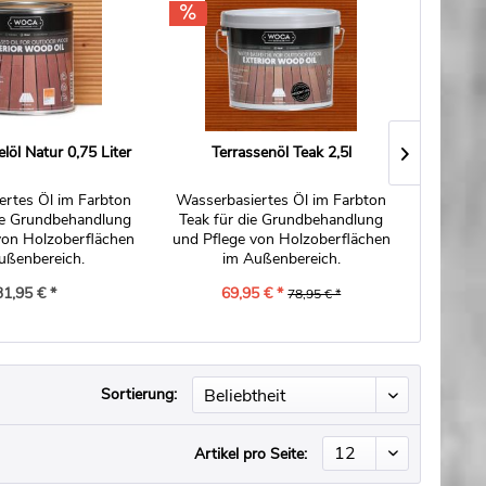
öl Natur 0,75 Liter
Terrassenöl Teak 2,5l
A
ertes Öl im Farbton
Wasserbasiertes Öl im Farbton
Wasserba
die Grundbehandlung
Teak für die Grundbehandlung
Außen
von Holzoberflächen
und Pflege von Holzoberflächen
wit
ußenbereich.
im Außenbereich.
31,95 € *
69,95 € *
78,95 € *
Sortierung:
Artikel pro Seite: