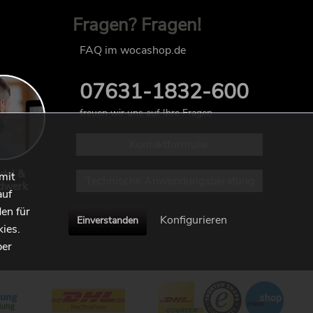
Fragen? Fragen!
FAQ im wocashop.de
07631-1832-600
freuen wir uns auf Ihre Fragen
Kontaktformular
del &
mit
Technische Anwendungsberatung
dwerk
auf
en für
Konfigurieren
Einverstanden
kies.
ber