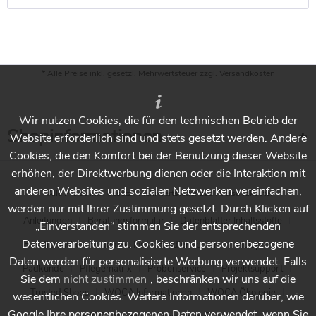
* Alle Preise inkl. gesetzl. Mehrwertsteuer zzgl.
Versandkosten
Wir nutzen Cookies, die für den technischen Betrieb der
Shopinformationen
Website erforderlich sind und stets gesetzt werden. Andere
Cookies, die den Komfort bei der Benutzung dieser Website
erhöhen, der Direktwerbung dienen oder die Interaktion mit
anderen Websites und sozialen Netzwerken vereinfachen,
* Alle Preise inkl. gesetzl. Mehrwertsteuer zzgl.
Versandkosten
werden nur mit Ihrer Zustimmung gesetzt. Durch Klicken auf
Anleitungen
Beratungsformular
Datenblätter Inhaltsstoffe
„Einverstanden“ stimmen Sie der entsprechenden
Datenverarbeitung zu. Cookies und personenbezogene
Händlersuche - Finden Sie Ihren Händler vor Ort
Holzpflege
Daten werden für personalisierte Werbung verwendet. Falls
Padkunde
Pflegematrix
Probenservice
Projektsupport
Sie dem
nicht zustimmen
, beschränken wir uns auf die
Trusted Shops
WOCA Informationen
WOCA Ökologie
wesentlichen Cookies. Weitere Informationen darüber, wie
Google Ihre personenbezogenen Daten verwendet, wenn Sie