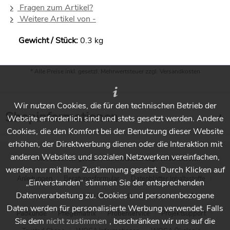
Fragen zum Artikel?
Weitere Artikel von -
Gewicht / Stück:
0.3 kg
* Alle Preise inkl. gesetzl. Mehrwertsteuer zzgl.
Versandkosten
Wir nutzen Cookies, die für den technischen Betrieb der
Shopinformationen
Website erforderlich sind und stets gesetzt werden. Andere
Cookies, die den Komfort bei der Benutzung dieser Website
erhöhen, der Direktwerbung dienen oder die Interaktion mit
anderen Websites und sozialen Netzwerken vereinfachen,
* Alle Preise inkl. gesetzl. Mehrwertsteuer zzgl.
Versandkosten
werden nur mit Ihrer Zustimmung gesetzt. Durch Klicken auf
Anleitungen
Beratungsformular
Datenblätter Inhaltsstoffe
„Einverstanden“ stimmen Sie der entsprechenden
Datenverarbeitung zu. Cookies und personenbezogene
Händlersuche - Finden Sie Ihren Händler vor Ort
Holzpflege
Daten werden für personalisierte Werbung verwendet. Falls
Padkunde
Pflegematrix
Probenservice
Projektsupport
Sie dem
nicht zustimmen
, beschränken wir uns auf die