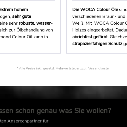
extrem hohem
Die WOCA Colour Öle
sind
mögen,
sehr
gute
verschiedenen Braun- und 
eine sehr
robuste, wasser-
Weiß. Mit WOCA Colour Öl
 sich zur Ölbehandlung von
Holzes eingearbeitet. Dadu
amond Colour Oil kann in
abriebfest gefärbt
. Gleichz
strapazierfähigen Schutz
ge
* Alle Preise inkl. gesetzl. Mehrwertsteuer zzgl.
Versandkosten
ssen schon genau was Sie wollen?
kten Ansprechpartner für: