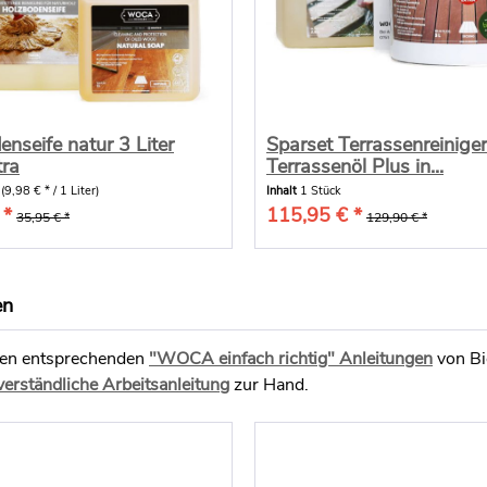
nseife natur 3 Liter
Sparset Terrassenreiniger
ra
Terrassenöl Plus in...
r
(9,98 € * / 1 Liter)
Inhalt
1 Stück
 *
115,95 € *
35,95 € *
129,90 € *
en
 den entsprechenden
"WOCA einfach richtig" Anleitungen
von Bi
verständliche Arbeitsanleitung
zur Hand.