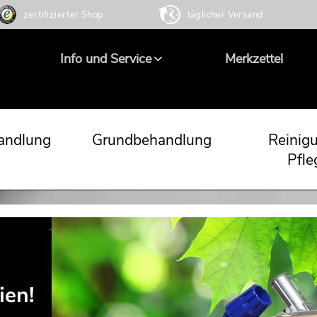
zertifizierter Shop
täglicher Versand
Info und Service
Merkzettel
andlung
Grundbehandlung
Reinig
Pfle