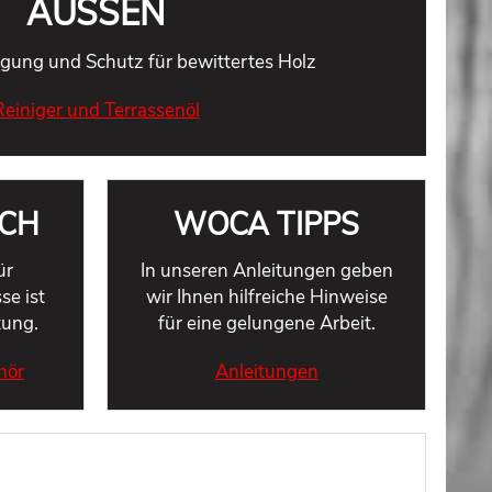
AUSSEN
PFLEGE
nigung und Schutz für bewittertes Holz
ung & effiziente Pflege von Holz.
Reiniger und Terrassenöl
Seifen & Pflegeöle
ACH
WOCA TIPPS
ür
In unseren Anleitungen geben
se ist
wir Ihnen hilfreiche Hinweise
tung.
für eine gelungene Arbeit.
hör
Anleitungen