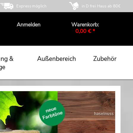
Express möglich
in D frei Haus ab 80€
Anmelden
Warenkorb:
0,00 € *
ung &
Außenbereich
Zubehör
ge