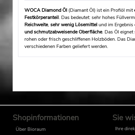
WOCA Diamond Öl
(Diamant Öl) ist ein Profiöl mit
Festkörperanteil
. Das bedeutet: sehr hohes Füllver
Reichweite
,
sehr
wenig Lösemittel
und im Ergebnis 
und schmutzabweisende Oberfläche
. Das Öl eignet
rohen oder frisch geschliffenen Holzböden. Das Di
verschiedenen Farben geliefert werden.
Shopinformationen
Sie wi
Ihre dire
Über Bioraum